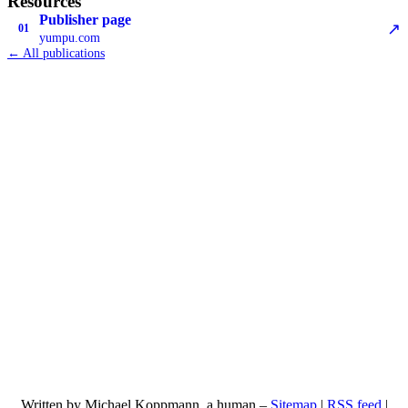
Resources
Publisher page
↗
01
yumpu.com
← All publications
Written by Michael Koppmann, a human –
Sitemap
|
RSS feed
|